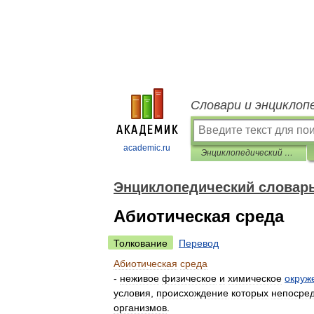
Словари и энциклоп
academic.ru
Энциклопедический словарь по психологии и педагогике
Энциклопедический словарь
Абиотическая среда
Толкование
Перевод
Абиотическая
среда
-
неживое
физическое
и
химическое
окруж
условия
,
происхождение
которых
непосре
организмов
.