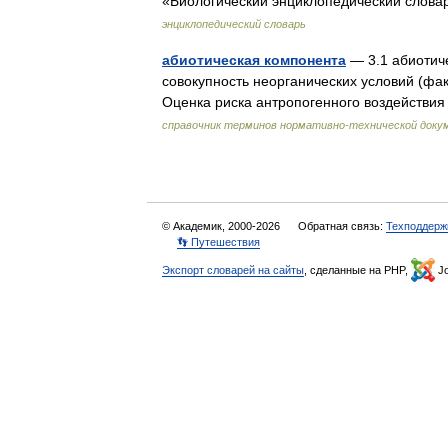
«Биологический энциклопедический словарь
энциклопедический словарь
абиотическая компонента
— 3.1 абиотич
совокупность неорганических условий (факт
Оценка риска антропогенного воздействи
справочник терминов нормативно-технической доку
© Академик, 2000-2026
Обратная связь:
Техподдерж
👣 Путешествия
Экспорт словарей на сайты
, сделанные на PHP,
Jo