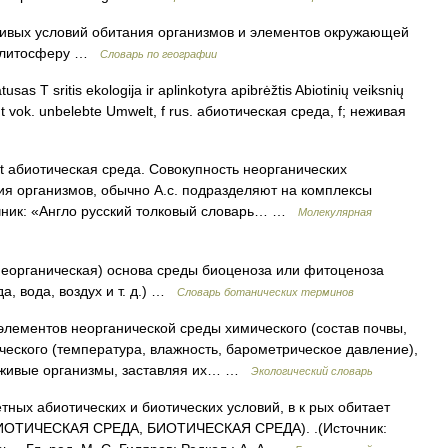
ивых условий обитания организмов и элементов окружающей
и литосферу …
Словарь по географии
usas T sritis ekologija ir aplinkotyra apibrėžtis Abiotinių veiksnių
nt vok. unbelebte Umwelt, f rus. абиотическая среда, f; неживая
t абиотическая среда. Cовокупность неорганических
ния организмов, обычно А.с. подразделяют на комплексы
очник: «Англо русский толковый словарь… …
Молекулярная
еорганическая) основа среды биоценоза или фитоценоза
а, вода, воздух и т. д.) …
Словарь ботанических терминов
элементов неорганической среды химического (состав почвы,
ческого (температура, влажность, барометрическое давление),
а живые организмы, заставляя их… …
Экологический словарь
тных абиотических и биотических условий, в к рых обитает
 АБИОТИЧЕСКАЯ СРЕДА, БИОТИЧЕСКАЯ СРЕДА). .(Источник: