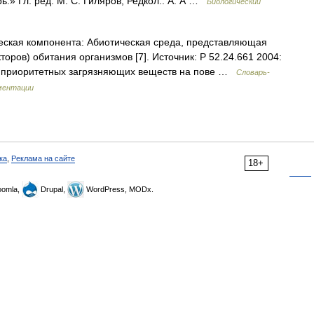
.» Гл. ред. М. С. Гиляров; Редкол.: А. А …
Биологический
еская компонента: Абиотическая среда, представляющая
оров) обитания организмов [7]. Источник: Р 52.24.661 2004:
я приоритетных загрязняющих веществ на пове …
Словарь-
ментации
ка
,
Реклама на сайте
18+
omla,
Drupal,
WordPress, MODx.