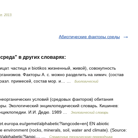
ке
.
2013
.
Абиотические факторы среды
среда" в других словарях:
ицат. частица и biotikos жизненный, живой), совокупность
рганизмов. Факторы А. с. можно разделить на химич. (состав
 разл. примесей, состав мор. и… …
Биологический
неорганических условий (средовых факторов) обитания
оры. Экологический энциклопедический словарь. Кишинев:
энциклопедии. И.И. Дедю. 1989 …
Экологический словарь
et.europa.eu/gemet/alphabetic?langcode=en] EN abiotic
 environment (rocks, minerals, soil, water and climate). (Source:
met/alphabetic?langc… …
Справочник технического переводчика