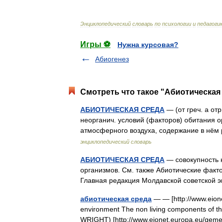
Энциклопедический
словарь
по
психологии
и
педагоги
Игры ⚽
Нужна курсовая?
Абиогенез
Смотреть что такое "Абиотическая 
АБИОТИЧЕСКАЯ СРЕДА
— (от греч. а отр
неорганич. условий (факторов) обитания о
атмосферного воздуха, содержание в нём
энциклопедический словарь
АБИОТИЧЕСКАЯ СРЕДА
— совокупность 
организмов. См. также Абиотические факт
Главная редакция Молдавской советской 
абиотическая среда
— — [http://www.eion
environment The non living components of the
WRIGHT) [http://www.eionet.europa.eu/ge