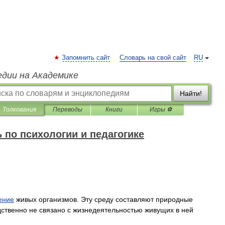
Запомнить сайт
Словарь на свой сайт
RU
едии на Академике
Найти!
Толкования
Переводы
Книги
Игры ⚽
 по психологии и педагогике
ение
живых
организмов
.
Эту
среду
составляют
природные
дственно
не
связано
с
жизнедеятельностью
живущих
в
ней